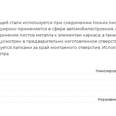
щей стали используется при соединении тонких ли
широко применяется в сфере автомобилестроения,
нения листов металла к элементам каркаса, а такж
дусмотрен в предварительно изготовленное отверст
руется лапками за край монтажного отверстия. Испол
тра.
Никелиров
Нержавею