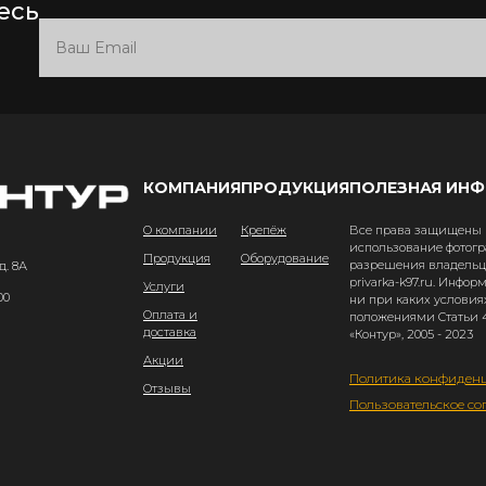
есь
КОМПАНИЯ
ПРОДУКЦИЯ
ПОЛЕЗНАЯ ИН
О компании
Крепёж
Все права защищены и
использование фотогр
Продукция
Оборудование
разрешения владельце
д. 8А
privarka-k97.ru. Инфо
Услуги
00
ни при каких условия
Оплата и
положениями Статьи 4
доставка
«Контур», 2005 - 2023
Акции
Политика конфиден
Отзывы
Пользовательское со