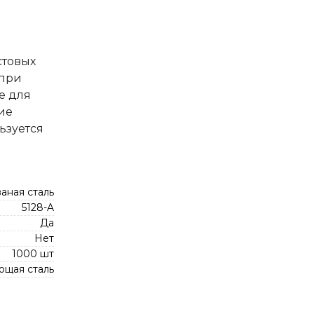
стовых
 при
е для
ие
ьзуется
аная сталь
5128-A
Да
Нет
1000 шт
щая сталь